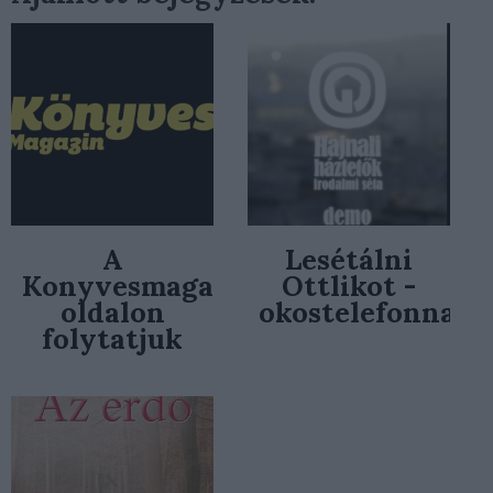
A
Lesétálni
Konyvesmagazin.hu
Ottlikot -
oldalon
okostelefonnal
folytatjuk