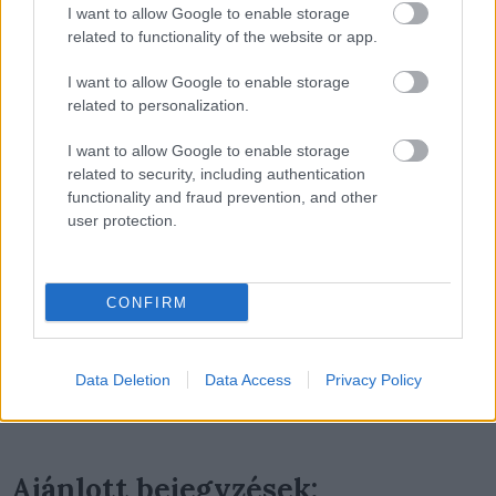
Coelho
az év elején például arra szólította fel a „világ
I want to allow Google to enable storage
kalózait”, hogy „egyesüljenek”, és töltsenek le és
related to functionality of the website or app.
osszanak meg mindent, amit ő maga valaha is írt. A
brazil írónak meggyőződése ugyanis, hogy a
I want to allow Google to enable storage
kalózkiadások végsősoron a könyvei eladásait növelik
related to personalization.
majd.
I want to allow Google to enable storage
related to security, including authentication
Az internetes hozzászólásokból mindenesetre az derül
functionality and fraud prevention, and other
ki, hogy Goodkind lépése eléggé megosztotta az
user protection.
embereket: volt, aki gratulált neki, más szerint azonban
nem volt joga nyilvánosságra hozni az adatokat.
CONFIRM
komment
Data Deletion
Data Access
Privacy Policy
torrent
facebook
kalózkodás
kalóz
ekönyv
terr goodkind
Ajánlott bejegyzések: