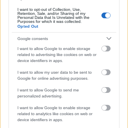
Born October 12th 1984
Sony PSN usertag: pressy24
I want to opt-out of Collection, Use,
Retention, Sale, and/or Sharing of my
Artwork: http://pressy24.deviantart.com/
Personal Data that Is Unrelated with the
Purposes for which it was collected.
Twitter: https://twitter.com/josh_pressy24
Opted Out
Google consents
I want to allow Google to enable storage
related to advertising like cookies on web or
device identifiers in apps.
His public photo (Fujifilm FinePix S2000HD captured
I want to allow my user data to be sent to
January 4th 2011 @ 1:41 AM).
Google for online advertising purposes.
I want to allow Google to send me
personalized advertising.
I want to allow Google to enable storage
Akad olyan szerző, aki ugyanakkor teljesen más
related to analytics like cookies on web or
device identifiers in apps.
nézeteket vall az internetes megosztásról.
Paulo