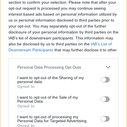
section to confirm your selection. Please note that after your
dollárért (ráadásul, aki igazán sietett, az az első héten
opt-out request is processed you may continue seeing
még olcsóbban is hozzájuthatott).
interest-based ads based on personal information utilized by
us or personal information disclosed to third parties prior to
Ennek ellenére hamar megjelentek a könyvet illegálisan
your opt-out. You may separately opt-out of the further
megosztó kalózok, amire Goodkind annyira bepöccent,
disclosure of your personal information by third parties on the
hogy úgy döntött:
Facebook-oldalán
nyilvánosságra
IAB’s list of downstream participants. This information may
also be disclosed by us to third parties on the
IAB’s List of
hozza egyikük személyes adatait, köztük a nevét, a
Downstream Participants
that may further disclose it to other
születési idejét, a fotóját, és a Twitter-elérhetőségét is.
third parties.
Ez utóbbi azóta megszűnt, mint ahogy nem elérhető az
illető honlapja, sőt, Goodkind szerint azok a linkek sem
Please note that this website/app uses one or more Google
Personal Data Processing Opt Outs
élnek már, ahonnan korábban a könyvet illegálisan le
services and may gather and store information including but
not limited to your visit or usage behaviour. You may click to
I want to opt-out of the Sharing of my
lehetett tölteni.
personal data.
grant or deny consent to Google and its third-party tags to
Opted In
use your data for below specified purposes in below Google
consent section.
I want to opt-out of the Sale of my
Personal Data.
Josh Press is:
Opted In
Wonderwoman enthusiast
Fan of Legend of the Seeker
I want to opt-out of processing my
Personal Data for Targeted Advertising.
Resident of Australia
Opted In