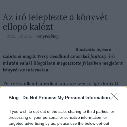
Az író leleplezte a könyvét
ellopó kalózt
2012. július 12.
.konyvesblog.
Radikális lépésre
szánta el magát Terry Goodkind amerikai fantasy-író,
miután valaki illegálisan megosztotta frissiben megjelent
könyvét az interneten.
Terry Goodkind amerikai fantasy-szerző úgy döntött,
hogy legújabb regényét (
The First Confessor: The
Legend of Magda Searus
) magánkiadásban jelenteti
Blog -
Do Not Process My Personal Information
meg. Összesen három formátumot tervezett: a
hagyományos (és korlátozott számú) nyomtatott
If you wish to opt-out of the sale, sharing to third parties, or
kiadáson kívül hangoskönyvként és e-könyvként is meg
processing of your personal or sensitive information for
targeted advertising by us, please use the below opt-out
lehet vásárolni a regényt, ez utóbbit nagyjából 10