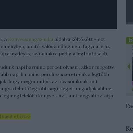
a, a
Konyvesmagazin.hu
oldalra költözött - ezt
leményben, amitől valószínűleg nem fagyna le az
újrakezdés is, számunkra pedig a legfontosabb.
udunk napi harminc percet olvasni, akkor megette
alább napi harminc perchez szeretnénk a legtöbb
tjuk, hogy megmondjuk az olvasóinknak, mit
 hogy a lehető legtöbb segítséget megadjuk ahhoz,
 legmegfelelőbb könyvet. Azt, ami megváltoztatja
Fa
lvasd el itt>>
Ke