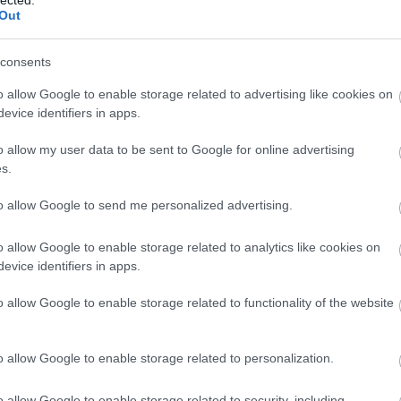
Out
consents
000HD captured January 4th 2011 @ 1:41 AM).
o allow Google to enable storage related to advertising like cookies on
evice identifiers in apps.
o allow my user data to be sent to Google for online advertising
s.
eljesen más nézeteket vall az internetes
to allow Google to send me personalized advertising.
ején például arra szólította fel a „világ kalózait”,
 és osszanak meg mindent, amit ő maga valaha is írt.
o allow Google to enable storage related to analytics like cookies on
is, hogy a kalózkiadások végsősoron a könyvei
evice identifiers in apps.
o allow Google to enable storage related to functionality of the website
denesetre az derül ki, hogy Goodkind lépése eléggé
 gratulált neki, más szerint azonban nem volt joga
o allow Google to enable storage related to personalization.
o allow Google to enable storage related to security, including