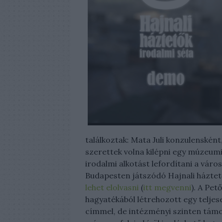
találkoztak: Mata Juli konzulensként
szerettek volna kilépni egy múzeumi 
irodalmi alkotást lefordítani a vár
Budapesten játszódó Hajnali háztető
lehet elolvasni
(
itt megvenni
). A Pet
hagyatékából létrehozott egy telje
címmel, de intézményi szinten támo