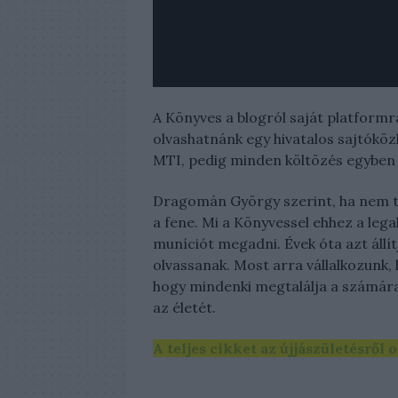
A Könyves a blogról saját platformr
olvashatnánk egy hivatalos sajtóköz
MTI, pedig minden költözés egyben 
Dragomán György szerint, ha nem t
a fene. Mi a Könyvessel ehhez a leg
muníciót megadni. Évek óta azt állí
olvassanak. Most arra vállalkozunk,
hogy mindenki megtalálja a számára
az életét.
A teljes cikket az újjászületésről o