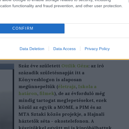
cation functionality and fraud prevention, and other user protection.
komment
rent
facebook
kalózkodás
kalóz
ekönyv
terr goodkind
CONFIRM
 okostelefonnal
Data Deletion
Data Access
Privacy Policy
Száz éve született
Ottlik Géza
: az író
századik születésnapját itt a
Könyvesblogon is alaposan
megünnepeltük (
életrajz
,
Iskola a
határon
,
filmek
), de az évforduló még
mindig tartogat meglepetéseket, ezek
közül az egyik a MOME, a PIM és az
MTA Sztaki közös projekje, a Hajnali
háztetők séta - okostelefonon. A
készítőkkel együtt mi is kipróbálhattuk