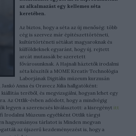
az alkalmazást egy kellemes séta
keretében.
Az biztos, hogy a séta az új menőség: több
cég is szervez már építészettörténeti,
kultúrtörténeti sétákat magyaroknak és
külföldieknek egyaránt, hogy új, rejtett
arcát mutassák be szeretett
fővárosunknak. A Hajnali háztetők irodalmi
séta készítői a MOME Kreatív Technológia
Laborjának Digitális múzeum kurzusán
, Jankó Anna és Oravecz Júlia hallgatóként:
kiállítás teréből, és megvizsgálni, hogyan lehet egy
osra. Az Ottlik-évben adódott, hogy a mindvégig
k legyen a szerencsés kiválasztott: a kisregényt
itt
őfi Irodalmi Múzeum egyébként Ottlik tárgyi
sen hagyományos tárlatot is Minden megvan
gatták az újszerű kezdeményezést is, hogy a