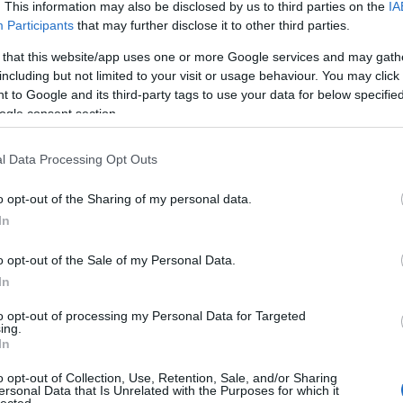
. This information may also be disclosed by us to third parties on the
IA
Participants
that may further disclose it to other third parties.
 könyvet illegálisan megosztó kalózok, amire
 that this website/app uses one or more Google services and may gath
úgy döntött:
Facebook-oldalán
nyilvánosságra
including but not limited to your visit or usage behaviour. You may click 
ük a nevét, a születési idejét, a fotóját, és a
 to Google and its third-party tags to use your data for below specifi
 azóta megszűnt, mint ahogy nem elérhető az illető
ogle consent section.
k a linkek sem élnek már, ahonnan korábban a
.
l Data Processing Opt Outs
o opt-out of the Sharing of my personal data.
In
o opt-out of the Sale of my Personal Data.
In
to opt-out of processing my Personal Data for Targeted
ing.
In
com/
essy24
o opt-out of Collection, Use, Retention, Sale, and/or Sharing
ersonal Data that Is Unrelated with the Purposes for which it
lected.