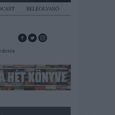
DCAST
BELEOLVASÓ
rdetés