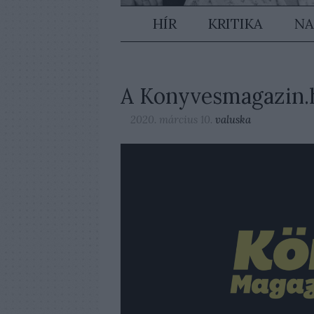
HÍR
KRITIKA
NA
A Konyvesmagazin.h
2020. március 10.
valuska