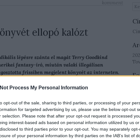
komment
Cí
könyvét ellopó kalózt
Cí
Ar
202
dikális lépésre szánta el magát Terry Goodkind
To
erikai fantasy-író, miután valaki illegálisan
gosztotta frissiben megjelent könyvét az interneten.
Fe
RSS
rry Goodkind amerikai fantasy-szerző úgy döntött,
Not Process My Personal Information
be
gy legújabb regényét (
The First Confessor: The
At
gend of Magda Searus
) magánkiadásban jelenteti
to opt-out of the sale, sharing to third parties, or processing of your per
be
g. Összesen három formátumot tervezett: a
formation for targeted advertising by us, please use the below opt-out s
r selection. Please note that after your opt-out request is processed y
gyományos (és korlátozott számú) nyomtatott
eing interest-based ads based on personal information utilized by us or
adáson kívül hangoskönyvként és e-könyvként is
Eg
disclosed to third parties prior to your opt-out. You may separately opt-
óbbit nagyjából 10 dollárért (ráadásul, aki igazán
losure of your personal information by third parties on the IAB’s list of
ban is hozzájuthatott).