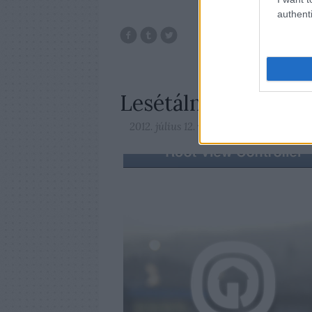
authenti
tor
Lesétálni Ottlikot -
2012. július 12.
verespalne