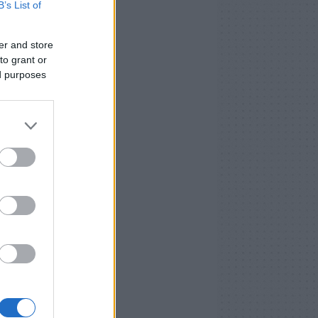
B’s List of
er and store
to grant or
ed purposes