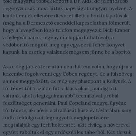
tőle magyarul többek között a Dr. Aids, de jelentősebb
regényei csak most láttak napvilágot magyar nyelven. A
kiadót ennek ellenére dicséret illeti, a borítók pofásak
(még ha a Dermesztő csenddel kapcsolatban fölmerült,
hogy a levegőben lógó telefon megegyezik Dick: Ember
a fellegvárban c. regény címlapján láthatóval), a
védőborító mögött meg egy egyszerű fehér könyvet
kapunk, ha esetleg valakinek mégsem jönne be a borító.
Az ördög játszótere után nem hittem volna, hogy újra a
kezembe fogok venni egy Coben regényt, de a fülszöveg
sajnos meggyőzött, ez még egy pluszpont a Kellynek. A
történet több szálon fut, a klasszikus „mindig ott
váltunk, ahol a legizgalmasabb” technikával próbál
feszültséget generálni. Paul Copeland megyei ügyész
története, aki nővére elrablását húsz év távlatában sem
tudta feldolgozni, legnagyobb meglepetésére
megtalálják egy férfi holttestét, akit elvileg a nővérével
együtt raboltak el egy erdőszéli kis táborból. Két társuk