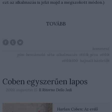
ezt az alkalmazás is jelzi majd a megszokott módon.)
TOVÁBB
komment
pim
beszámoló
séta
alkalmazás
ottlik géza
ottlik
ottlik100
hajnali háztetők
Coben egyszerűen lapos
2009. augusztus 15.
Il Ritorno Dello Jedi
Harlan Coben: Az erdő