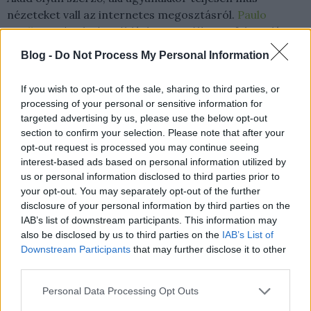
nézeteket vall az internetes megosztásról.
Paulo
Coelho
az év elején például arra szólította fel a „világ
kalózait”, hogy „egyesüljenek”, és töltsenek le és
Blog -
Do Not Process My Personal Information
osszanak meg mindent, amit ő maga valaha is írt. A
brazil írónak meggyőződése ugyanis, hogy a
If you wish to opt-out of the sale, sharing to third parties, or
kalózkiadások végsősoron a könyvei eladásait növelik
processing of your personal or sensitive information for
majd.
targeted advertising by us, please use the below opt-out
section to confirm your selection. Please note that after your
Az internetes hozzászólásokból mindenesetre az derül
opt-out request is processed you may continue seeing
interest-based ads based on personal information utilized by
ki, hogy Goodkind lépése eléggé megosztotta az
us or personal information disclosed to third parties prior to
embereket: volt, aki gratulált neki, más szerint azonban
your opt-out. You may separately opt-out of the further
nem volt joga nyilvánosságra hozni az adatokat.
disclosure of your personal information by third parties on the
IAB’s list of downstream participants. This information may
also be disclosed by us to third parties on the
IAB’s List of
Downstream Participants
that may further disclose it to other
third parties.
komment
torrent
facebook
kalózkodás
kalóz
ekönyv
terr goodkind
Please note that this website/app uses one or more Google
Personal Data Processing Opt Outs
services and may gather and store information including but