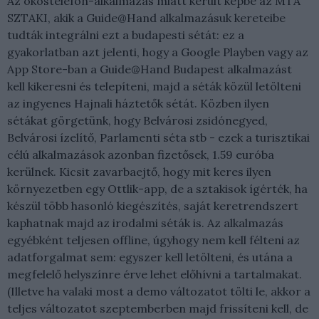
Az okostelefon-alkalmazás miatt került képbe az MTA
SZTAKI, akik a Guide@Hand alkalmazásuk kereteibe
tudták integrálni ezt a budapesti sétát: ez a
gyakorlatban azt jelenti, hogy a Google Playben vagy az
App Store-ban a Guide@Hand Budapest alkalmazást
kell kikeresni és telepíteni, majd a séták közül letölteni
az ingyenes Hajnali háztetők sétát. Közben ilyen
sétákat görgetünk, hogy Belvárosi zsidónegyed,
Belvárosi ízelítő, Parlamenti séta stb - ezek a turisztikai
célú alkalmazások azonban fizetősek, 1.59 euróba
kerülnek. Kicsit zavarbaejtő, hogy mit keres ilyen
környezetben egy Ottlik-app, de a sztakisok ígérték, ha
készül több hasonló kiegészítés, saját keretrendszert
kaphatnak majd az irodalmi séták is. Az alkalmazás
egyébként teljesen offline, úgyhogy nem kell félteni az
adatforgalmat sem: egyszer kell letölteni, és utána a
megfelelő helyszínre érve lehet előhívni a tartalmakat.
(Illetve ha valaki most a demo változatot tölti le, akkor a
teljes változatot szeptemberben majd frissíteni kell, de