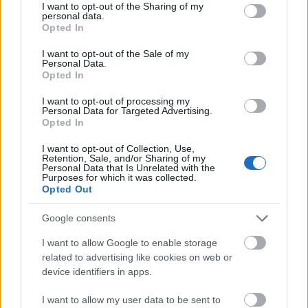
not limited to your visit or usage behaviour. You may click to
I want to opt-out of the Sharing of my
personal data.
grant or deny consent to Google and its third-party tags to
Lesétálni Ottlikot -
Opted In
use your data for below specified purposes in below Google
okostelefonnal
consent section.
I want to opt-out of the Sale of my
Personal Data.
Opted In
2012. július 12.
verespalne
I want to opt-out of processing my
Száz éve
Personal Data for Targeted Advertising.
Opted In
született
Ottlik
I want to opt-out of Collection, Use,
Géza
: az
Retention, Sale, and/or Sharing of my
Personal Data that Is Unrelated with the
író
Purposes for which it was collected.
Opted Out
századik
Google consents
I want to allow Google to enable storage
related to advertising like cookies on web or
device identifiers in apps.
I want to allow my user data to be sent to