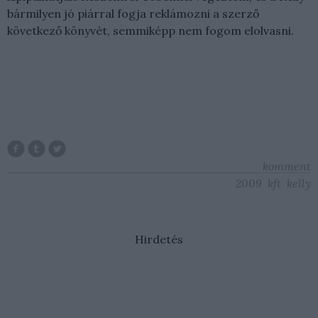
bármilyen jó piárral fogja reklámozni a szerző
következő könyvét, semmiképp nem fogom elolvasni.
komment
2009
kft
kelly
Hirdetés