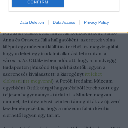
CONFIRM
sétákat magyaroknak és külföldieknek egyaránt, hogy
új, rejtett arcát mutassák be szeretett fővárosunknak.
A Hajnali háztetők irodalmi séta készítői a MOME
Data Deletion
Data Access
Privacy Policy
Kreatív Technológia Laborjának Digitális múzeum
kurzusán találkoztak: Mata Juli konzulensként, Jankó
Anna és Oravecz Júlia hallgatóként: szerettek volna
kilépni egy múzeumi kiállítás teréből, és megvizsgálni,
hogyan lehet egy irodalmi alkotást lefordítani a
városra. Az Ottlik-évben adódott, hogy a mindvégig
Budapesten játszódó Hajnali háztetők legyen a
szerencsés kiválasztott: a kisregényt
itt lehet
elolvasni
(
itt megvenni
). A Petőfi Irodalmi Múzeum
egyébként Ottlik tárgyi hagyatékából létrehozott egy
teljesen hagyományos tárlatot is Minden megvan
címmel, de intézményi szinten támogatták az újszerű
kezdeményezést is, hogy a múzeum falain kívül is
elérhető legyen egy tárlat.