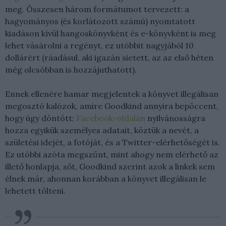
meg. Összesen három formátumot tervezett: a
hagyományos (és korlátozott számú) nyomtatott
kiadáson kívül hangoskönyvként és e-könyvként is meg
lehet vásárolni a regényt, ez utóbbit nagyjából 10
dollárért (ráadásul, aki igazán sietett, az az első héten
még olcsóbban is hozzájuthatott).
Ennek ellenére hamar megjelentek a könyvet illegálisan
megosztó kalózok, amire Goodkind annyira bepöccent,
hogy úgy döntött:
Facebook-oldalán
nyilvánosságra
hozza egyikük személyes adatait, köztük a nevét, a
születési idejét, a fotóját, és a Twitter-elérhetőségét is.
Ez utóbbi azóta megszűnt, mint ahogy nem elérhető az
illető honlapja, sőt, Goodkind szerint azok a linkek sem
élnek már, ahonnan korábban a könyvet illegálisan le
lehetett tölteni.