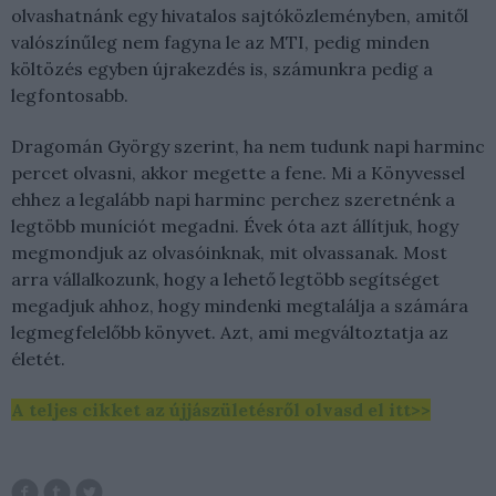
olvashatnánk egy hivatalos sajtóközleményben, amitől
valószínűleg nem fagyna le az MTI, pedig minden
költözés egyben újrakezdés is, számunkra pedig a
legfontosabb.
Dragomán György szerint, ha nem tudunk napi harminc
percet olvasni, akkor megette a fene. Mi a Könyvessel
ehhez a legalább napi harminc perchez szeretnénk a
legtöbb muníciót megadni. Évek óta azt állítjuk, hogy
megmondjuk az olvasóinknak, mit olvassanak. Most
arra vállalkozunk, hogy a lehető legtöbb segítséget
megadjuk ahhoz, hogy mindenki megtalálja a számára
legmegfelelőbb könyvet. Azt, ami megváltoztatja az
életét.
A teljes cikket az újjászületésről olvasd el itt>>