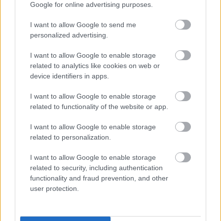
Google for online advertising purposes.
I want to allow Google to send me
personalized advertising.
I want to allow Google to enable storage
related to analytics like cookies on web or
device identifiers in apps.
I want to allow Google to enable storage
születésnapját itt a Könyvesblogon is alaposan
related to functionality of the website or app.
megünnepeltük (
életrajz
,
Iskola a határon
,
filmek
),
de az évforduló még mindig tartogat
I want to allow Google to enable storage
meglepetéseket, ezek közül az egyik a MOME, a PIM
related to personalization.
és az MTA Sztaki közös projekje, a Hajnali háztetők
I want to allow Google to enable storage
séta - okostelefonon. A készítőkkel együtt mi is
related to security, including authentication
kipróbálhattuk az alkalmazást egy kellemes séta
functionality and fraud prevention, and other
keretében.
user protection.
Az biztos, hogy a séta az új menőség: több cég is
szervez már építészettörténeti, kultúrtörténeti