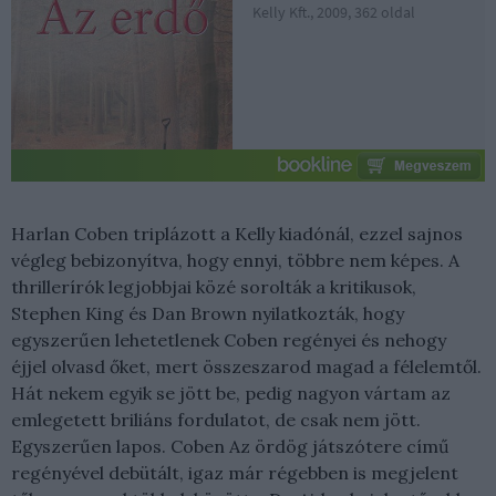
Kelly Kft., 2009, 362 oldal
Harlan Coben triplázott a Kelly kiadónál, ezzel sajnos
végleg bebizonyítva, hogy ennyi, többre nem képes. A
thrillerírók legjobbjai közé sorolták a kritikusok,
Stephen King és Dan Brown nyilatkozták, hogy
egyszerűen lehetetlenek Coben regényei és nehogy
éjjel olvasd őket, mert összeszarod magad a félelemtől.
Hát nekem egyik se jött be, pedig nagyon vártam az
emlegetett briliáns fordulatot, de csak nem jött.
Egyszerűen lapos. Coben Az ördög játszótere című
regényével debütált, igaz már régebben is megjelent