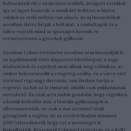
holtan kerül elő a titokzatos erdőből, átvágott torokkal,
így az ügyet lezárták, a másik két holttest is biztos
valahol az erdő mélyén van elásva. Az új bizonyítékok
azonban életre hívják a holtakat, a családtagok és a
tábor vezetői mind az igazságot keresik és
természetesen a gyerekek gyilkosát.
Azonban Coben történetei azonban nem használják ki
az izgalmasnak tűnő alapsztori lehetőségeit, a nagy
ködösítések és rejtélyek nem állnak meg a lábukon, az
ember belezavarodik a rengeteg szálba, és a várva várt
történet végi nagy durranás, ami életben tartja a
regényt, na hát az is elmarad, inkább csak pukkanásnak
nevezhető. Én csak arra tudok gondolni, hogy régebben
a krimik kedvelőit már a brutális gyilkosságok is
elborzasztották, és csak a mai szemmel tűnik
gyengének a regény, de az eredeti kiadási dátumot
(2007) látva kiderül, hogy ezt a mentséget is
kipipálhatjuk. Részemről Cobennel végeztem, és a Kelly