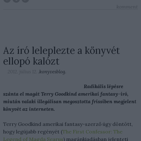
komment
Az író leleplezte a könyvét
ellopó kalózt
2012. július 12.
.konyvesblog.
Radikális lépésre
szánta el magát Terry Goodkind amerikai fantasy-író,
miután valaki illegálisan megosztotta frissiben megjelent
könyvét az interneten.
Terry Goodkind amerikai fantasy-szerző úgy döntött,
hogy legújabb regényét (
The First Confessor: The
Legend of Magda Searus
) magánkiadásban jelenteti